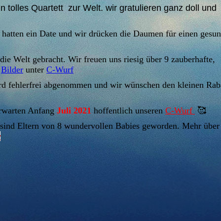
tolles Quartett zur Welt. wir gratulieren ganz doll und
atten ein Date und wir drücken die Daumen für einen gesu
die Welt gebracht. Wir freuen uns riesig über 9 zauberhafte,
d
Bilder
unter
C-Wurf
d fehlerfrei abgenommen und wir wünschen den kleinen Ra
erwarten Anfang
Juli 2021
hoffentlich unseren
C-Wurf
🥰
sind Eltern von 8 wundervollen Babies geworden. Mehr über
r