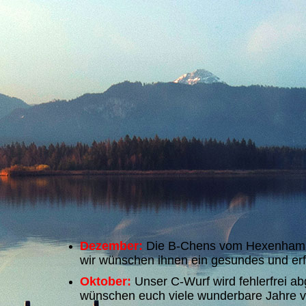
Dezember:
Die B-Chens vom Hexenhamme
wir wünschen ihnen ein gesundes und erf
Oktober:
Unser C-Wurf wird fehlerfrei a
wünschen euch viele wunderbare Jahre v