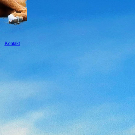
Kontakt
rf
rf
rf
rf
rf
urf
nisse