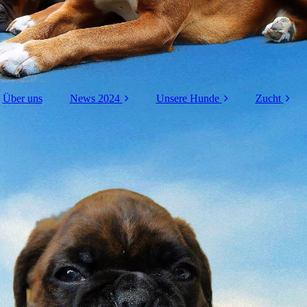
Über uns
News 2024
Unsere Hunde
Zucht
2023
Anison
A-Wu
2022
Brida
B-Wu
2021
Unvergessen: Flavian
C-Wu
2020
D-Wu
Gala
E-Wu
F-W
Ergeb