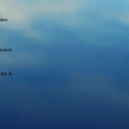
nden
bauken
 die A-