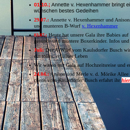
01.10.;
Annette v. Hexenhammer bringt ein 
wünschen bestes Gedeihen
29.07.:
Annette v. Hexenhammer und Anison h
und munteren B-Wurf
v. Hexenhammer
Heute hat unsere Gala ihre Babies auf 
03.07.:
gesunde und muntere Boxerkinder. Infos un
Juli:
Der A-Wurf vom Kaulsdorfer Busch wir
ein tolles, erfülltes Leben
Wir waren mit Gala auf Hochzeitsreise und 
24.04.:
Anison und Merle v. d. Mörike Allee 
chens vom Kaulsdorfer Busch erfahrt ihr
hie