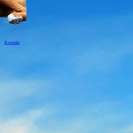
Kontakt
rf
rf
rf
rf
rf
urf
nisse