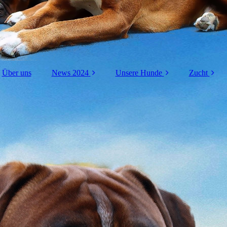
Über uns
News 2024
Unsere Hunde
Zucht
2023
Anison
A-Wu
2022
Brida
B-Wu
2021
Unvergessen: Flavian
C-Wu
2020
D-Wu
Gala
E-Wu
F-W
Ergeb